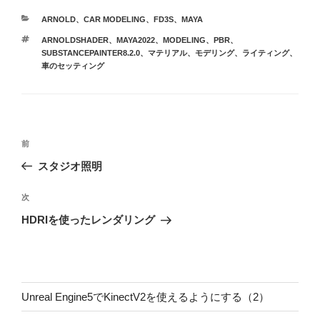
カ
ARNOLD
、
CAR MODELING
、
FD3S
、
MAYA
テ
タ
ARNOLDSHADER
、
MAYA2022
、
MODELING
、
PBR
、
ゴ
グ
SUBSTANCEPAINTER8.2.0
、
マテリアル
、
モデリング
、
ライティング
、
リ
車のセッティング
ー
投
前
前
稿
の
スタジオ照明
ナ
投
ビ
稿
次
次
ゲ
の
HDRIを使ったレンダリング
投
ー
稿
シ
ョ
ン
Unreal Engine5でKinectV2を使えるようにする（2）