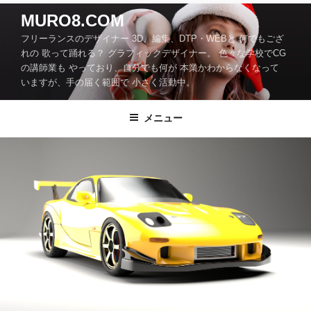
コ
MURO8.COM
ン
フリーランスのデザイナー 3D、編集、DTP・WEBと 何でもござ
テ
れの 歌って踊れる？ グラフィックデザイナー。 色々な学校でCG
ン
の講師業も やっており、自分でも何が 本業かわからなくなって
ツ
いますが、手の届く範囲で 小さく活動中。
へ
ス
メニュー
キ
ッ
プ