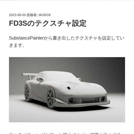
投
2023-08-05
投稿者:
MURO8
稿
FD3Sのテクスチャ設定
日:
SubstancePainterから書き出したテクスチャを設定してい
きます。