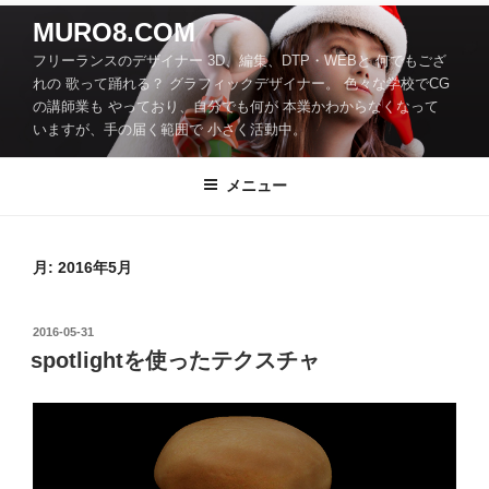
コ
MURO8.COM
ン
フリーランスのデザイナー 3D、編集、DTP・WEBと 何でもござ
テ
れの 歌って踊れる？ グラフィックデザイナー。 色々な学校でCG
ン
の講師業も やっており、自分でも何が 本業かわからなくなって
ツ
いますが、手の届く範囲で 小さく活動中。
へ
ス
メニュー
キ
ッ
プ
月:
2016年5月
投
2016-05-31
稿
spotlightを使ったテクスチャ
日: