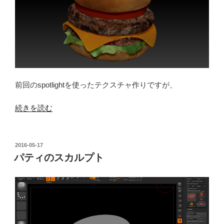
前回のspotlightを使ったテクスチャ作りですが、
“spotlight
続きを読む
を
使
っ
投
2016-05-17
稿
た
パティのスカルプト
日:
テ
ク
ス
チ
ャ”