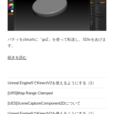
の
パティをzbrushに「goZ」を使って転送し、SDivをあげま
す。
“パ
続きを読む
テ
ィ
の
ス
Unreal Engine5でKinectV2を使えるようにする（2）
カ
[UR5]Map Range Clamped
ル
プ
[UE5]SceneCaptureComponent2Dについて
ト”
の
Unreal Engine5でKinectV2を使えるようにする（1）