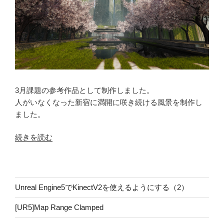
3月課題の参考作品として制作しました。
人がいなくなった新宿に満開に咲き続ける風景を制作し
ました。
“The
続きを読む
Day
After”
の
Unreal Engine5でKinectV2を使えるようにする（2）
[UR5]Map Range Clamped