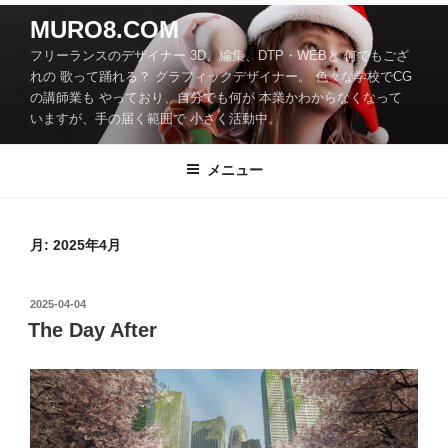
コ
MURO8.COM
ン
フリーランスのデザイナー 3D、編集、DTP・WEBと 何でもござ
テ
れの 歌って踊れる？ グラフィックデザイナー。 色々な学校でCG
ン
の講師業も やっており、自分でも何が 本業かわからなくなって
ツ
いますが、手の届く範囲で 小さく活動中。
へ
ス
メニュー
キ
ッ
プ
月:
2025年4月
投
2025-04-04
稿
The Day After
日: