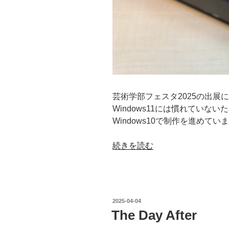
芸術学部フェスタ2025の出展
Windows11には慣れてい
Windows10で制作を進めてい
“Unreal
続きを読む
Engine5
で
KinectV2
を
投
2025-04-04
使
稿
The Day After
日:
え