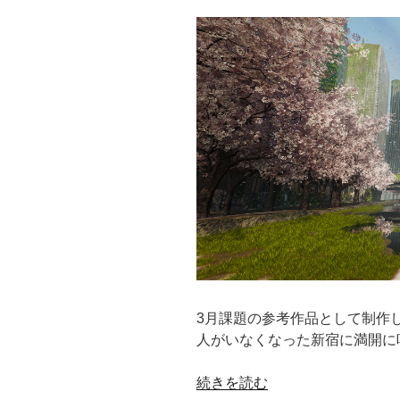
る
よ
う
に
す
る
（1）”
の
3月課題の参考作品として制作
人がいなくなった新宿に満開に
“The
続きを読む