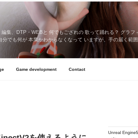
、編集、DTP・WEBと 何でもござれの 歌って踊れる？ グラ
自分でも何が 本業かわからなくなって いますが、手の届く範囲
ge
Game development
Contact
Unreal Eng
5でKinectV2を使えるように