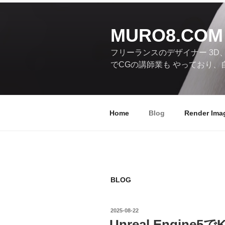
コ
ン
テ
MURO8.COM
ン
フリーランスのデザイナー 3D
ツ
でCGの講師業も やっており、
へ
ス
キ
ッ
Home
Blog
Render Ima
プ
BLOG
投
2025-08-22
稿
Unreal Engine