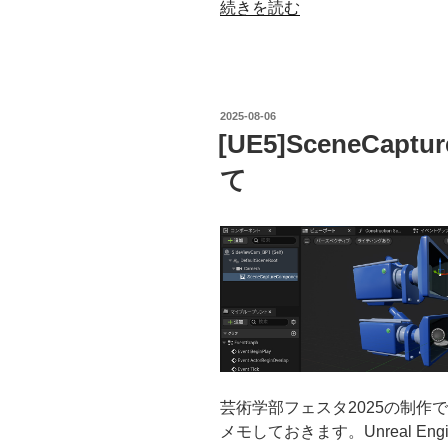
“[UR5]Map
続きを読む
Range
Clamped”
の
投
2025-08-06
稿
[UE5]SceneCapt
日:
て
芸術学部フェスタ2025の制作
メモしておきます。Unreal En