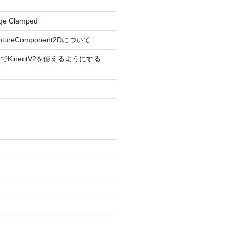
ge Clamped
aptureComponent2Dについて
ine5でKinectV2を使えるようにする
)
)