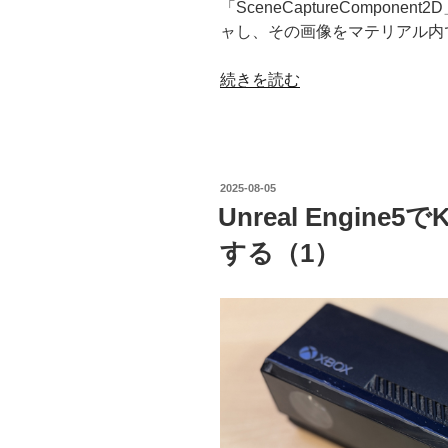
「SceneCaptureCompo
ャし、その画像をマテリアル内
“[UE5]SceneCaptureComponen
続きを読む
に
つ
い
て”
投
2025-08-05
の
稿
Unreal Engine
日:
する（1）