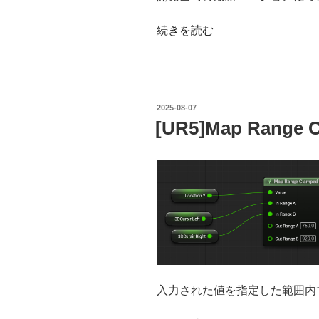
“Unreal
続きを読む
Engine5
で
KinectV2
を
投
2025-08-07
使
稿
[UR5]Map Range 
日:
え
る
よ
う
に
す
る
（2）”
の
入力された値を指定した範囲内