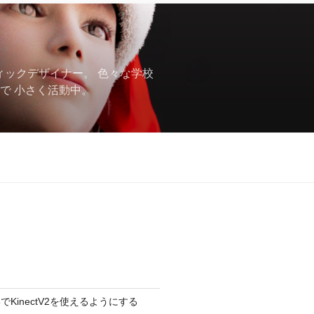
フィックデザイナー。 色々な学校
で 小さく活動中。
ine5でKinectV2を使えるようにする