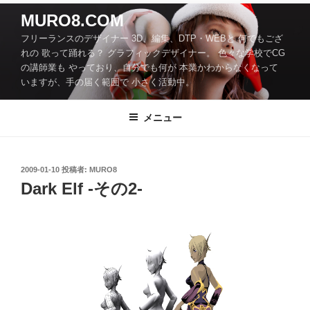
コ
MURO8.COM
ン
フリーランスのデザイナー 3D、編集、DTP・WEBと 何でもござ
テ
れの 歌って踊れる？ グラフィックデザイナー。 色々な学校でCG
ン
の講師業も やっており、自分でも何が 本業かわからなくなって
ツ
いますが、手の届く範囲で 小さく活動中。
へ
ス
メニュー
キ
ッ
プ
投
2009-01-10
投稿者:
MURO8
稿
Dark Elf -その2-
日: