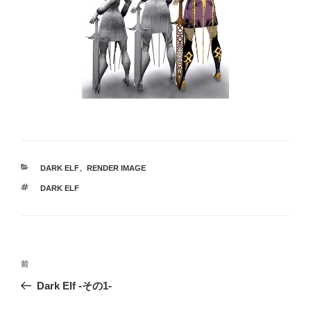
カ
DARK ELF
、
RENDER IMAGE
テ
タ
DARK ELF
ゴ
グ
リ
ー
投
前
前
稿
の
Dark Elf -その1-
ナ
投