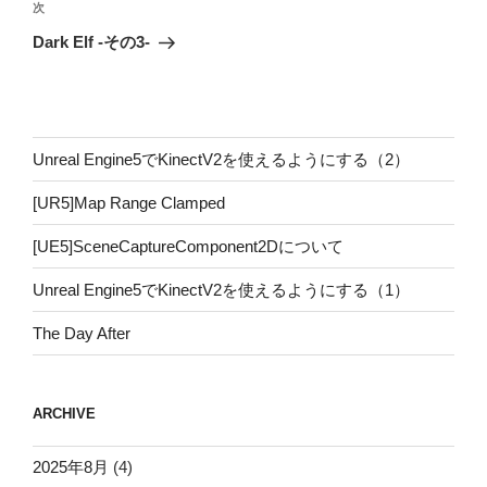
ビ
稿
次
次
ゲ
の
Dark Elf -その3-
投
ー
稿
シ
ョ
ン
Unreal Engine5でKinectV2を使えるようにする（2）
[UR5]Map Range Clamped
[UE5]SceneCaptureComponent2Dについて
Unreal Engine5でKinectV2を使えるようにする（1）
The Day After
ARCHIVE
2025年8月
(4)