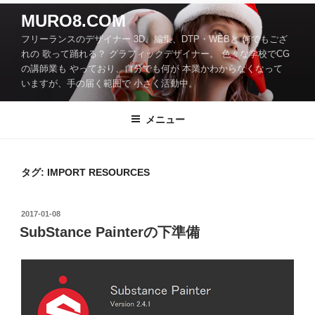
コ
MURO8.COM
ン
フリーランスのデザイナー 3D、編集、DTP・WEBと 何でもござ
テ
れの 歌って踊れる？ グラフィックデザイナー。 色々な学校でCG
ン
の講師業も やっており、自分でも何が 本業かわからなくなって
ツ
いますが、手の届く範囲で 小さく活動中。
へ
ス
メニュー
キ
ッ
プ
タグ:
IMPORT RESOURCES
投
2017-01-08
稿
SubStance Painterの下準備
日: