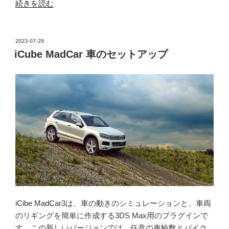
“iCube
続きを読む
MadCar
い
ざ
投
2023-07-29
稿
実
iCube MadCar 車のセットアップ
日:
走”
の
iCibe MadCar3は、車の動きのシミュレーションと、車両
のリギングを簡単に作成する3DS Max用のプラグインで
す。この新しいバージョンでは、任意の車輪数とバイク