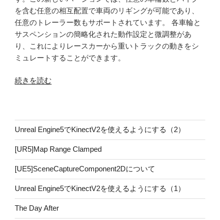
を含む任意の相互配置で車両のリギングが可能であり、
任意のトレーラー数もサポートされています。 各車輪と
サスペンションの簡略化された動作設定と微調整があ
り、これによりレースカーから重いトラックの動きをシ
ミュレートすることができます。
“iCube
続きを読む
MadCar
車
の
セ
Unreal Engine5でKinectV2を使えるようにする（2）
ッ
[UR5]Map Range Clamped
ト
ア
[UE5]SceneCaptureComponent2Dについて
ッ
プ”
Unreal Engine5でKinectV2を使えるようにする（1）
の
The Day After