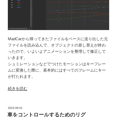
MadCarから帰ってきたファイルをベースに送り出した元
ファイルを読み込んで、オブジェクトの差し替えが終わ
ったので、いよいよアニメーションを整理して修正して
いきます。
シュミレーションなどでつけたモーションはキーフレー
ムに変換した際に、基本的にはすべてのフレームにキー
が打たれます。
“ア
続きを読む
ニ
メ
ー
投
2023-08-01
稿
シ
車をコントロールするためのリグ
日: