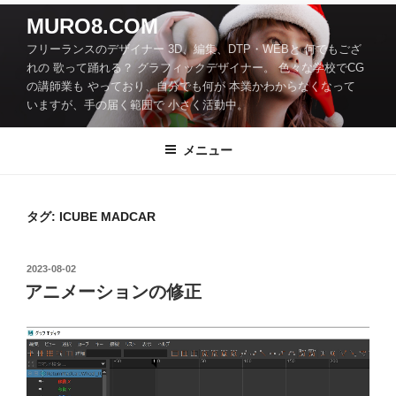
コ
MURO8.COM
ン
フリーランスのデザイナー 3D、編集、DTP・WEBと 何でもござ
テ
れの 歌って踊れる？ グラフィックデザイナー。 色々な学校でCG
ン
の講師業も やっており、自分でも何が 本業かわからなくなって
ツ
いますが、手の届く範囲で 小さく活動中。
へ
ス
メニュー
キ
ッ
プ
タグ:
ICUBE MADCAR
投
2023-08-02
稿
アニメーションの修正
日: