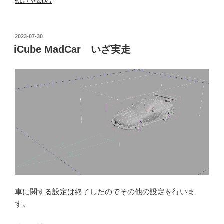
を
コ
ン
投
2023-07-30
稿
ト
iCube MadCar いざ実走
日:
ロ
ー
ル
す
る
た
め
の
リ
グ”
の
車に関する設定は終了したのでその他の設定を行いま
す。