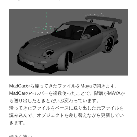
ョ
ン
の
修
正”
の
MadCarから帰ってきたファイルをMayaで開きます。
MadCarのヘルパーを複数使ったことで、階層がMAYAか
ら送り出したときとだいぶ変わっています。
帰ってきたファイルをベースに送り出した元ファイルを
読み込んで、オブジェクトを差し替えながら更新してい
きます。
“車
続きを読む