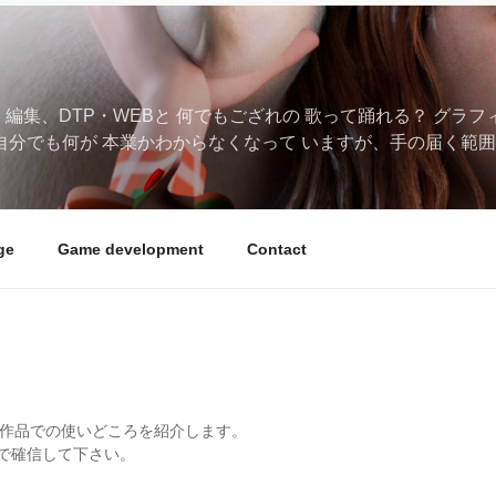
、編集、DTP・WEBと 何でもござれの 歌って踊れる？ グラ
自分でも何が 本業かわからなくなって いますが、手の届く範囲
ge
Game development
Contact
や機能紹介、作品での使いどころを紹介します。
で確信して下さい。