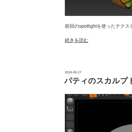
前回のspotlightを使ったテ
“spotlight
続きを読む
を
使
っ
た
投
2016-05-17
テ
稿
パティのスカルプ
日:
ク
ス
チ
ャ”
の