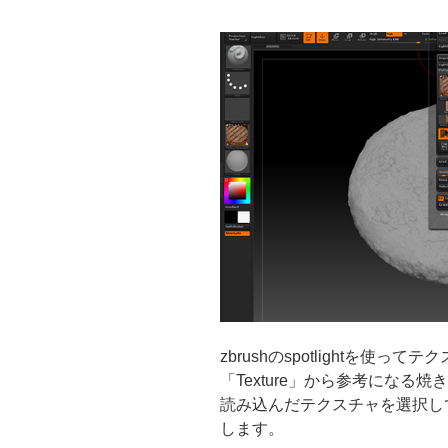
ン
グ”
の
zbrushのspotlightを使っ
「Texture」から参考にな
読み込んだテクスチャを選択して「Add 
します。