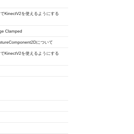
ine5でKinectV2を使えるようにする
ge Clamped
aptureComponent2Dについて
ine5でKinectV2を使えるようにする