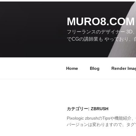
コ
ン
テ
MURO8.COM
ン
フリーランスのデザイナー 3D
ツ
でCGの講師業も やっており、
へ
ス
キ
ッ
Home
Blog
Render Ima
プ
カテゴリー:
ZBRUSH
Pixologic zbrushのTips
バージョンは変わりますので、タグ