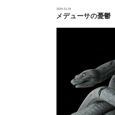
投
2024-12-19
稿
メデューサの憂鬱
日: