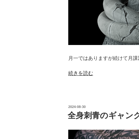
月一ではありますが続けて月課
“メ
続きを読む
デ
ュ
ー
サ
投
2024-08-30
の
稿
全身刺青のギャン
日:
憂
鬱”
の