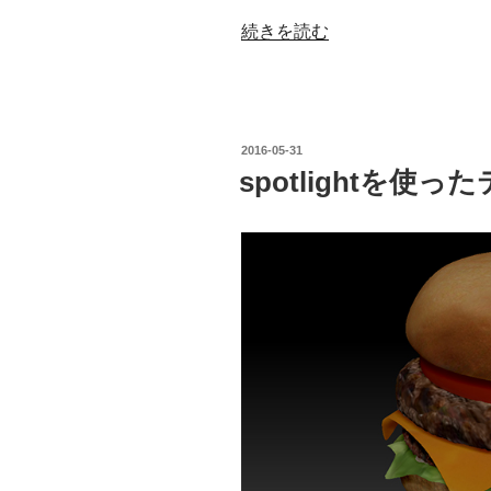
“肉
続きを読む
の
テ
ク
ス
投
2016-05-31
チ
稿
spotlightを使
日:
ャ”
の