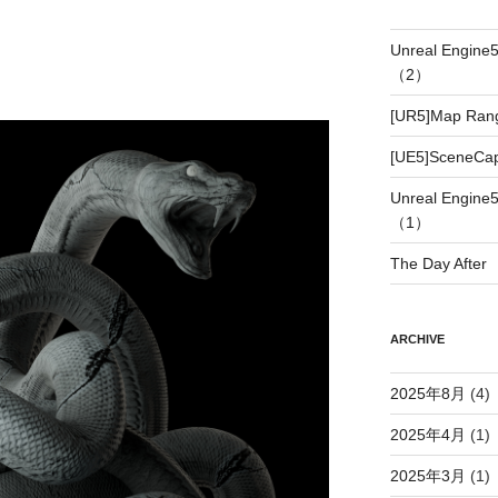
Unreal Eng
（2）
[UR5]Map Ran
[UE5]SceneC
Unreal Eng
（1）
The Day After
ARCHIVE
2025年8月
(4)
2025年4月
(1)
2025年3月
(1)