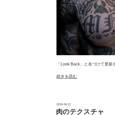
「Look Back」と名づけて
“全
続きを読む
身
刺
青
の
投
2016-06-11
ギ
稿
肉のテクスチャ
日:
ャ