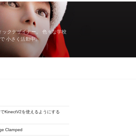
フィックデザイナー。 色々な学校
で 小さく活動中。
ine5でKinectV2を使えるようにする
ge Clamped