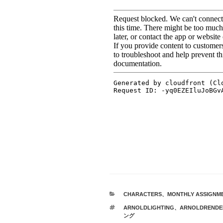
カ
CHARACTERS
、
MONTHLY ASSIGNM
テ
タ
ARNOLDLIGHTING
、
ARNOLDRENDE
ゴ
グ
ング
リ