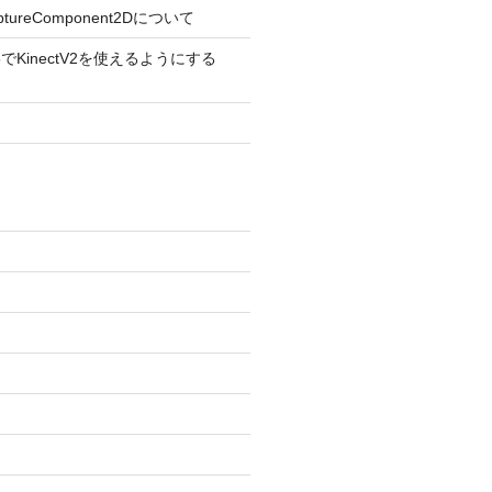
aptureComponent2Dについて
ine5でKinectV2を使えるようにする
)
)