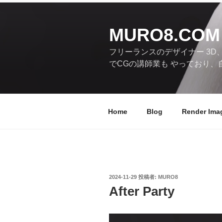
コ
ン
テ
MURO8.COM
ン
フリーランスのデザイナー 3D
ツ
でCGの講師業も やっており、
へ
ス
キ
ッ
Home
Blog
Render Ima
プ
投
2024-11-29
投稿者:
MURO8
稿
After Party
日: