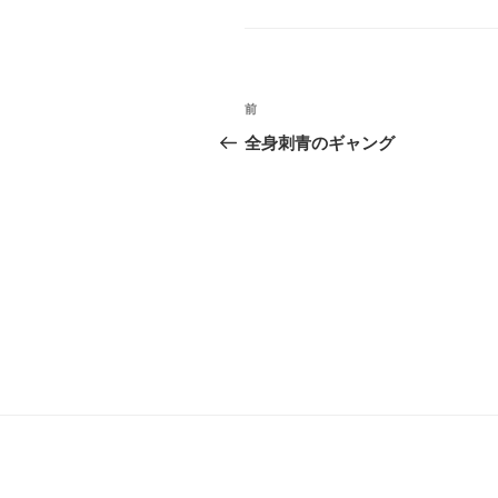
ー
投
前
前
稿
の
全身刺青のギャング
投
ナ
稿
ビ
ゲ
ー
シ
ョ
ン