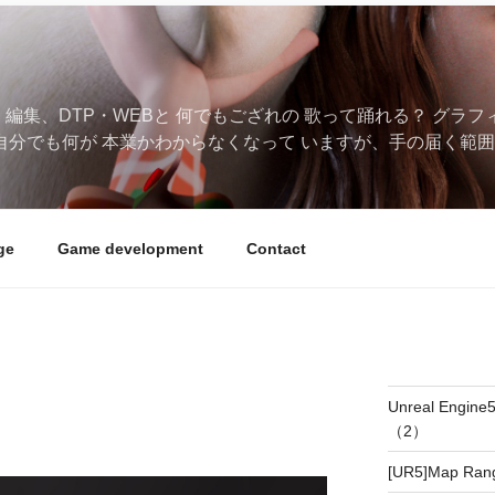
、編集、DTP・WEBと 何でもござれの 歌って踊れる？ グラ
自分でも何が 本業かわからなくなって いますが、手の届く範囲
ge
Game development
Contact
Unreal Eng
（2）
[UR5]Map Ran