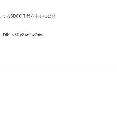
てる3DCG作品を中心に公開
ydC_DIK_v3RyZ4e2w7xtw