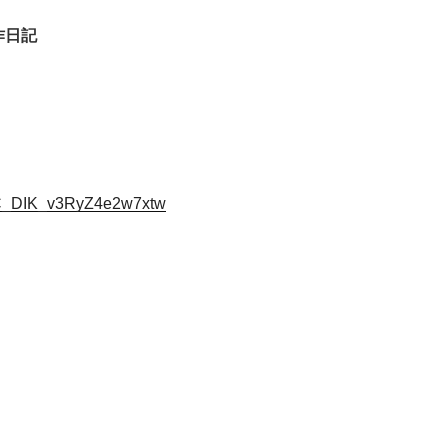
制作日記
ydC_DIK_v3RyZ4e2w7xtw