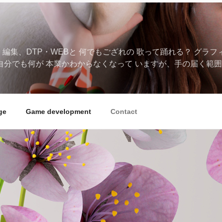
、編集、DTP・WEBと 何でもござれの 歌って踊れる？ グラ
自分でも何が 本業かわからなくなって いますが、手の届く範囲
ge
Game development
Contact