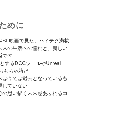
ために
やSF映画で見た、ハイテク満載
未来の生活への憧れと、新しい
感です。
するDCCツールやUnreal
たおもちゃ箱だ。
来は今では過去となっているも
現していない。
分の思い描く未来感あふれるコ