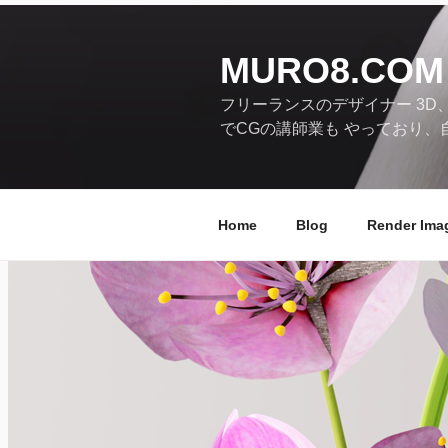
コ
ン
テ
MURO8.COM
ン
フリーランスのデザイナー 3D
ツ
でCGの講師業も やっており、
へ
ス
キ
ッ
Home
Blog
Render Ima
プ