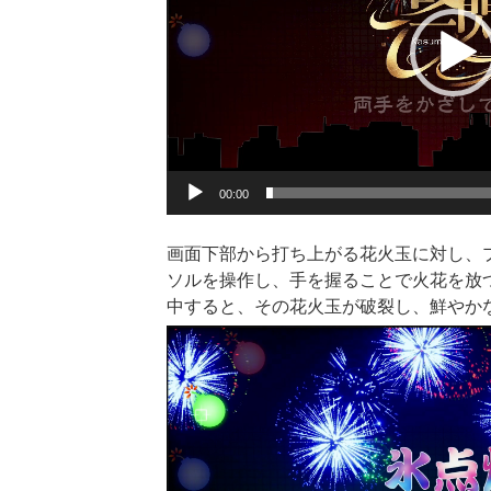
ー
ヤ
ー
00:00
画面下部から打ち上がる花火玉に対し、
ソルを操作し、手を握ることで火花を放
中すると、その花火玉が破裂し、鮮やか