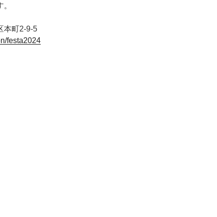
す。
町2-9-5
ion/festa2024