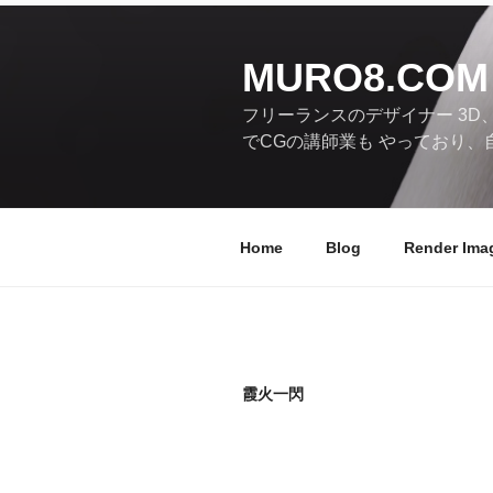
コ
ン
テ
MURO8.COM
ン
フリーランスのデザイナー 3D
ツ
でCGの講師業も やっており、
へ
ス
キ
ッ
Home
Blog
Render Ima
プ
霞火一閃