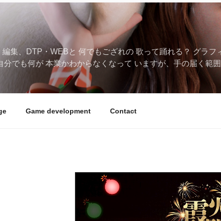
、編集、DTP・WEBと 何でもござれの 歌って踊れる？ グラ
自分でも何が 本業かわからなくなって いますが、手の届く範囲
ge
Game development
Contact
動
画
プ
レ